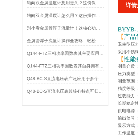
轴向双金属温度计想用更久？这份保养实操指南请收好
详情
轴向双金属温度计怎么用？这份操作指南，新手也能快速拿捏！
别小看金属管浮子流量计！这核心功能，撑起工业流量监测的“半边天”
BYYB
【
产品
金属管浮子流量计操作全攻略：轻松拿捏，精准掌控每一步！
卫生型压
采用不锈
Q144-FTZ三相功率因数表其主要应用范围及具体场景如下
【
性能
Q144-FTZ三相功率因数表其自身拥有怎样的功能呢？
测量介质：
压力类型
Q48-BC-S直流电压表广泛应用于多个领域
测量范围：-
精度等级：0
Q48-BC-S直流电压表其核心特点可归纳为以下几个方面
过载能力
长期稳定性：
供电电源：
输出信号：（
显示方式
工作温度：-