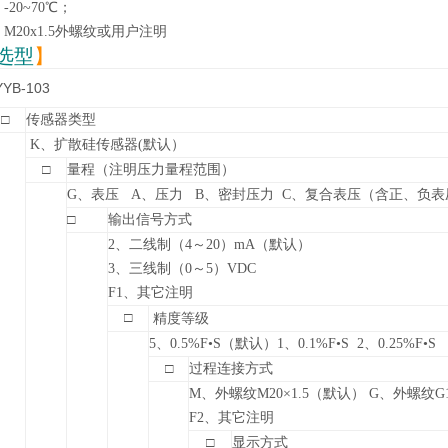
20~70℃；
M20x1.5外螺纹或用户注明
选型
】
YYB-103
□
传感器类型
K
、扩散硅传感器(默认）
□
量程（注明压力量程范围）
G
、表压 A、压力
B
、密封压力 C、复合表压（含正、负表
□
输出信号方式
2
、二线制（4～20）mA（默认）
3
、三线制（0～5）VDC
F1
、其它注明
□
精度等级
5
、0.5%F•S（默认）
1
、
0.1%F
•S 2、0.25%F•S
□
过程连接方式
M
、外螺纹M20×1.5（默认） G、外螺纹G1
F2
、其它注明
□
显示方式