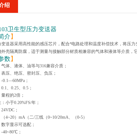
介绍
-103卫生型压力变送器
简介
】
采用高性能的感压芯片，配合*电路处理和温度补偿技术，将压力
力变送器
钢外壳隔离防腐，适于测量与接触部分材质相兼容的气体和液体等介质，
参数
】
气体、液体、油等与316兼容介质；
：表压、绝压、密封压、负压；
0.1—60MPa；
.1、0.25、0.5；
：量程的2倍；
小于0.20%FS/年；
24VDC；
4~20）mA（二/三线（0~10/20mA、（0-5）
：数字显示可选配；
40~80℃；