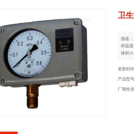
卫生
描述：
和温度
体积小
分材质
压。
更新时间：
产品型号：
厂商性