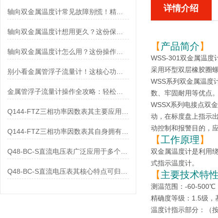
详情介绍
轴向双金属温度计常见故障别慌！精准定位，轻松搞定难题
轴向双金属温度计想用更久？这份保养实操指南请收好
【
产品简介
】
轴向双金属温度计怎么用？这份操作指南，新手也能快速拿捏！
WSS-301双金属温度
采用环型双层橡胶圈
别小看金属管浮子流量计！这核心功能，撑起工业流量监测的“半边天”
WSS系列双金属温
金属管浮子流量计操作全攻略：轻松拿捏，精准掌控每一步！
数、牢固耐用等优点
WSSX系列电接点双
Q144-FTZ三相功率因数表其主要应用范围及具体场景如下
动，在标度盘上指示
动控制和报警目的，应符合
Q144-FTZ三相功率因数表其自身拥有怎样的功能呢？
【
工作原理
】
Q48-BC-S直流电压表广泛应用于多个领域
双金属温度计
是利用
式指示温度计。
Q48-BC-S直流电压表其核心特点可归纳为以下几个方面
【
主要技术特
测温范围：-60-500℃
精确度等级：1.5级，
温度计指示部分：（按温