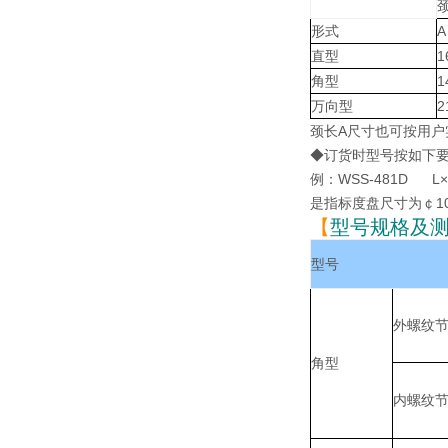
形式
A
直型
1
角型
1
万向型
2
颈长A尺寸也可按用户
◆订货时型号按如下
例：WSS-481D L×A
是指标度盘尺寸为￠10
【
型号规格及
型号
外螺纹
角型
内螺纹