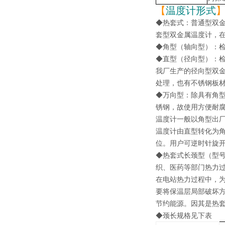
【
温度计形式
◆热套式：普通型
双
套型双金属温度计，
◆角型（轴向型）：
◆直型（径向型）：
我厂生产的径向型双
处理，也有不锈钢板材
◆万向型：除具有角型
锈钢，故使用方便耐腐
温度计一般以角型出
温度计由直型转化为
位。用户可逆时针旋开
◆热套式长颈型（型号
织、医药等部门热力
在电站热力过程中，
要将保温层局部破坏
节约能源。因其是热套
◆颈长规格见下表