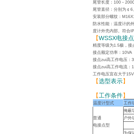
尾管长度：100－200
尾管直径：分别为￠6、
安装部分螺纹：M16X1.
防水性能：温度计的外
度计外壳内部。符合IP
【
WSSX电接
精度等级为1.5极，
接点额定功率：10VA
接点zui高工作电压：38
接点zui高工作电流：
工作电压宜在大于15V
【
选型表示
】
【
工作条件
】
温度计型式
工作
掩蔽
普通
户外
电接点型
为保