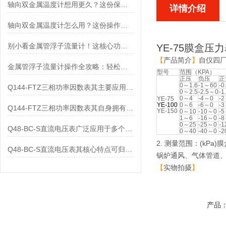
轴向双金属温度计想用更久？这份保养实操指南请收好
详情介绍
轴向双金属温度计怎么用？这份操作指南，新手也能快速拿捏！
别小看金属管浮子流量计！这核心功能，撑起工业流量监测的“半边天”
YE-75膜盒压
【
产品简介
】
自仪四
金属管浮子流量计操作全攻略：轻松拿捏，精准掌控每一步！
型号
范围（KPA）
正压
负压
正
0～1.6
-1～60
-0
Q144-FTZ三相功率因数表其主要应用范围及具体场景如下
0～2.5
-2.5～0
-1
0～4
-4～0
-
YE-75
YE-100
0～6
-6～0
-
Q144-FTZ三相功率因数表其自身拥有怎样的功能呢？
YE-150
0～10
-10～0
-
1～6
-16～0
-
0～25
-25～0
-
Q48-BC-S直流电压表广泛应用于多个领域
0～40
-40～0
-
2. 测量范围：(k
Q48-BC-S直流电压表其核心特点可归纳为以下几个方面
锅炉通风、气体管道
【
实物拍摄
】
产品