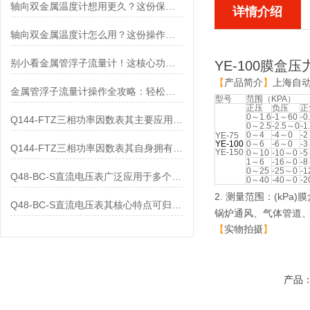
轴向双金属温度计想用更久？这份保养实操指南请收好
详情介绍
轴向双金属温度计怎么用？这份操作指南，新手也能快速拿捏！
别小看金属管浮子流量计！这核心功能，撑起工业流量监测的“半边天”
YE-100膜盒
【
产品简介
】
上海自
金属管浮子流量计操作全攻略：轻松拿捏，精准掌控每一步！
型号
范围（KPA）
正压
负压
正
0～1.6
-1～60
-0
Q144-FTZ三相功率因数表其主要应用范围及具体场景如下
0～2.5
-2.5～0
-1
0～4
-4～0
-
YE-75
YE-100
0～6
-6～0
-
Q144-FTZ三相功率因数表其自身拥有怎样的功能呢？
YE-150
0～10
-10～0
-
1～6
-16～0
-
0～25
-25～0
-
Q48-BC-S直流电压表广泛应用于多个领域
0～40
-40～0
-
2. 测量范围：(k
Q48-BC-S直流电压表其核心特点可归纳为以下几个方面
锅炉通风、气体管道
【
实物拍摄
】
产品