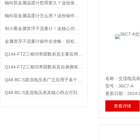
轴向双金属温度计想用更久？这份保养实操指南请收好
轴向双金属温度计怎么用？这份操作指南，新手也能快速拿捏！
别小看金属管浮子流量计！这核心功能，撑起工业流量监测的“半边天”
金属管浮子流量计操作全攻略：轻松拿捏，精准掌控每一步！
Q144-FTZ三相功率因数表其主要应用范围及具体场景如下
Q144-FTZ三相功率因数表其自身拥有怎样的功能呢？
名称：交流电流
Q48-BC-S直流电压表广泛应用于多个领域
型号：36C7-A
Q48-BC-S直流电压表其核心特点可归纳为以下几个方面
更新日期：2024-0
查看详情