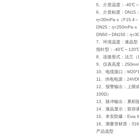
5、介质温度：-40℃～
6、介质粘度：DN15：η<
η<30mPa·s（F15.4～
DN25：η<250mPa·s
DN50～DN150：η<30
7、环境温度：液晶型：
指针型：-40℃～120
8、连接形式：法兰（
9、仪表高度：250m
10、电缆接口：M20*1
11、供电电源：24VDC
12、报警输出：上限或
100Ω）
13、脉冲输出：累积
14、液晶显示：双排
15、本安防爆：Exia II
16、测量管材质：3
产品选型