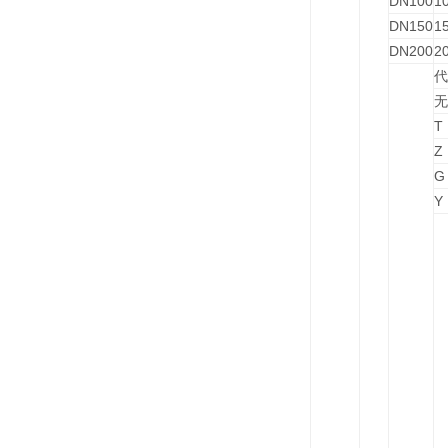
DN100
1
DN150
1
DN200
2
代
无
T
Z
G
Y