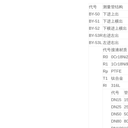
代号
测量管结构
BY-50
下进上出
BY-51
下进上横出
BY-52
下横进上横出
BY-53R
右进左出
BY-53L
左进右出
代号
接液材质
R0
0Cr18Ni
R1
1Cr18Ni9
Rp
PTFE
T1
钛合金
Rl
316L
代号
管
DN15
1
DN25
2
DN50
5
DN80
8