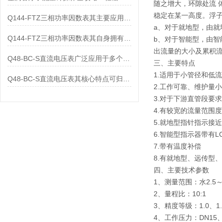
随之增大，环隙处流
稳定在某一高度。浮
Q144-FTZ三相功率因数表其主要应用范围及具体场景如下
a、对于就地型，由
Q144-FTZ三相功率因数表其自身拥有怎样的功能呢？
b、对于智能型，由智
出流量的大小及累积
Q48-BC-S直流电压表广泛应用于多个领域
三、主要特点
1.适用于小管径和低
Q48-BC-S直流电压表其核心特点可归纳为以下几个方面
2.工作可靠、维护量
3.对于下游直管段要
4.有较宽的流量范围度1
5.就地型指针指示接
6.智能型指示器带有
7.带有温度补偿
8.有就地型、远传型
四、主要技术参数
1、测量范围：水2.5～1
2、量程比：10:1
3、精度等级：1.0、1.
4、工作压力：DN15、DN