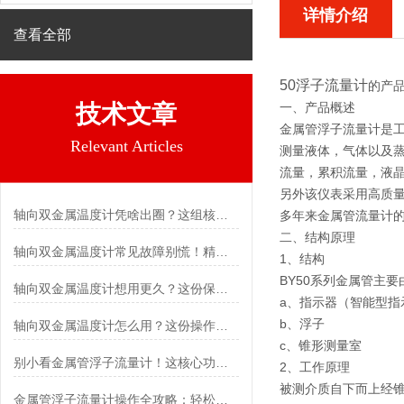
详情介绍
查看全部
50浮子流量计
的产品
技术文章
一、产品概述
金属管浮子流量计是工
Relevant Articles
测量液体，气体以及蒸
流量，累积流量，液晶
另外该仪表采用高质量
轴向双金属温度计凭啥出圈？这组核心特点给出了答案
多年来金属管流量计
二、结构原理
轴向双金属温度计常见故障别慌！精准定位，轻松搞定难题
1、结构
BY50系列金属管主
轴向双金属温度计想用更久？这份保养实操指南请收好
a、指示器（智能型指
b、浮子
轴向双金属温度计怎么用？这份操作指南，新手也能快速拿捏！
c、锥形测量室
别小看金属管浮子流量计！这核心功能，撑起工业流量监测的“半边天”
2、工作原理
被测介质自下而上经
金属管浮子流量计操作全攻略：轻松拿捏，精准掌控每一步！