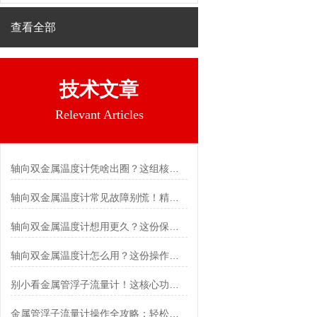
查看全部
技术文章
Relevant Articles
轴向双金属温度计凭啥出圈？这组核心特点给出了答案
轴向双金属温度计常见故障别慌！精准定位，轻松搞定难题
轴向双金属温度计想用更久？这份保养实操指南请收好
轴向双金属温度计怎么用？这份操作指南，新手也能快速拿捏！
别小看金属管浮子流量计！这核心功能，撑起工业流量监测的“半边天”
金属管浮子流量计操作全攻略：轻松拿捏，精准掌控每一步！