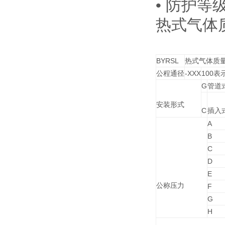
• 防护等级
热式气体
BYRSL
热式气体质
公程通径
-XXX
100表
G
管道
安装形式
C
插入
A
B
C
D
E
公称压力
F
G
H