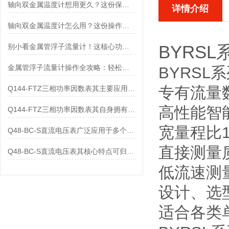
轴向双金属温度计想用更久？这份保养实操指南请收好
详情介绍
轴向双金属温度计怎么用？这份操作指南，新手也能快速拿捏！
BYRS
别小看金属管浮子流量计！这核心功能，撑起工业流量监测的“半边天”
金属管浮子流量计操作全攻略：轻松拿捏，精准掌控每一步！
BYRSL
专有流量
Q144-FTZ三相功率因数表其主要应用范围及具体场景如下
高性能智
Q144-FTZ三相功率因数表其自身拥有怎样的功能呢？
宽量程比
Q48-BC-S直流电压表广泛应用于多个领域
直接测量
Q48-BC-S直流电压表其核心特点可归纳为以下几个方面
低流速测
设计、选
适合各类