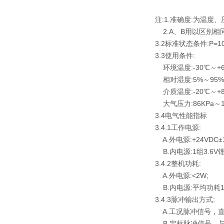
注:1.准确度:为温度
2.A、B用以区别相
3.2标准状态条件:P=101
3.3使用条件:
环境温度:-30℃～+6
相对湿度:5%～95%
介质温度:-20℃～+8
大气压力:86KPa～1
3.4电气性能指标
3.4.1工作电源:
A.外电源:+24VDC
B.内电源:1组3.6V
3.4.2整机功耗:
A.外电源:<2W;
B.内电源:平均功耗
3.4.3脉冲输出方式:
A.工况脉冲信号，直
B.定标脉冲信号，与I