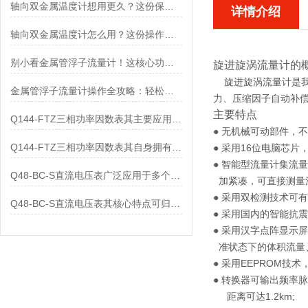
轴向双金属温度计想用更久？这份保养实操指南请收好
详情介绍
轴向双金属温度计怎么用？这份操作指南，新手也能快速拿捏！
别小看金属管浮子流量计！这核心功能，撑起工业流量监测的“半边天”
旋进旋涡流量计
的
旋进旋涡流量计是我
金属管浮子流量计操作全攻略：轻松拿捏，精准掌控每一步！
力、压缩因子自动补
主要特点
Q144-FTZ三相功率因数表其主要应用范围及具体场景如下
● 无机械可动部件，
Q144-FTZ三相功率因数表其自身拥有怎样的功能呢？
● 采用16位电脑芯
● 智能型流量计集流
Q48-BC-S直流电压表广泛应用于多个领域
加紧凑，可直接测量
● 采用双检测技术可
Q48-BC-S直流电压表其核心特点可归纳为以下几个方面
● 采用国内的智能抗
● 采用汉字点阵显示
准状态下的体积流量
● 采用EEPROM技
● 转换器可输出频率脉
距离可达1.2km;