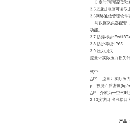
C.定时间间隔记录:
3.5.2通过电脑可
3.6网络通信管理软件
与数据采集器配套，
功能。
3.7 防爆标志:ExdⅡBT4
3.8 防护等级:IP65
3.9 压力损失
流量计实际压力损失计
式中:
△P1—流量计实际压力损
ρ—被测介质密度(kg/m
△P—介质为干空气时流
3.10接线口:出线接口
产品