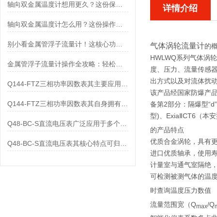
轴向双金属温度计想用更久？这份保养实操指南请收好
详情介绍
轴向双金属温度计怎么用？这份操作指南，新手也能快速拿捏！
别小看金属管浮子流量计！这核心功能，撑起工业流量监测的“半边天”
气体涡轮流量计
的
HW
LWQ系列气体涡
金属管浮子流量计操作全攻略：轻松拿捏，精准掌控每一步！
度、压力、流量传感
出方式以及对流体扰动
Q144-FTZ三相功率因数表其主要应用范围及具体场景如下
该产品经国家防爆产品质
Q144-FTZ三相功率因数表其自身拥有怎样的功能呢？
备第2部分：隔爆型“d”
型)、ExiaⅡCT6（
Q48-BC-S直流电压表广泛应用于多个领域
的
产品特点
优质合金涡轮，具有
Q48-BC-S直流电压表其核心特点可归纳为以下几个方面
进口优质轴承，使用
计量室与通气室隔绝
可检测被测气体的温
时查询温度压力数值
流量范围宽（Q
/Q
max