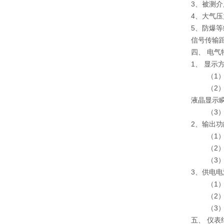
3、被测介质
4、大气压力
5、防爆等级
信号传输距
四、 电气
1、 显示
（1）L
（2）L
液晶显示瞬
（3）L
2、输出功
（1）LW
（2）LW
（3）LW
3、供电电
（1）LW
（2）L
（3）LW
五、 仪