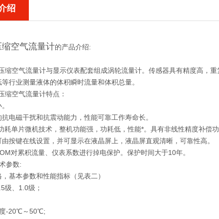
介绍
压缩空气流量计
的产品介绍:
：
WGY压缩空气流量计与显示仪表配套组成涡轮流量计。传感器具有精度高，
纸等行业测量液体的体积瞬时流量和体积总量。
GY压缩空气流量计特点：
小。
的抗电磁干扰和抗震动能力，性能可靠工作寿命长。
功耗单片微机技术，整机功能强，功耗低，性能*。具有非线性精度补偿功能
可由按键在线设置，并可显示在液晶屏上，液晶屏直观清晰，可靠性高。
ROM对累积流量、仪表系数进行掉电保护。保护时间大于10年。
术参数:
格，基本参数和性能指标（见表二）
5级、1.0级；
：
-20℃～50℃;