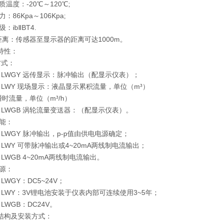
温度：-20℃～120℃;
：86Kpa～106Kpa;
：ibⅡBT4.
离：传感器至显示器的距离可达1000m。
特性：
方式：
WGY 远传显示：脉冲输出（配显示仪表）；
WY 现场显示：液晶显示累积流量，单位（m³）
时流量，单位（m³/h）
WGB 涡轮流量变送器：（配显示仪表）。
能：
GY 脉冲输出，p-p值由供电电源确定；
Y 可带脉冲输出或4~20mA两线制电流输出；
GB 4~20mA两线制电流输出。
源：
GY：DC5~24V；
WY：3V锂电池安装于仪表内部可连续使用3~5年；
GB：DC24V。
表结构及安装方式：