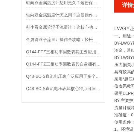
轴向双金属温度计想用更久？这份保养实操指南请收好
详情
轴向双金属温度计怎么用？这份操作指南，新手也能快速拿捏！
别小看金属管浮子流量计！这核心功能，撑起工业流量监测的“半边天”
LWGY
一、用途
金属管浮子流量计操作全攻略：轻松拿捏，精准掌控每一步！
BY-L
冶金，造
Q144-FTZ三相功率因数表其主要应用范围及具体场景如下
BY-LW
Q144-FTZ三相功率因数表其自身拥有怎样的功能呢？
压力损失
具有较高
Q48-BC-S直流电压表广泛应用于多个领域
采用*超低
仪表系数
Q48-BC-S直流电压表其核心特点可归纳为以下几个方面
采用EEP
BY-主要技
流量计规
准确度：0.
使用条件
1、环境温度