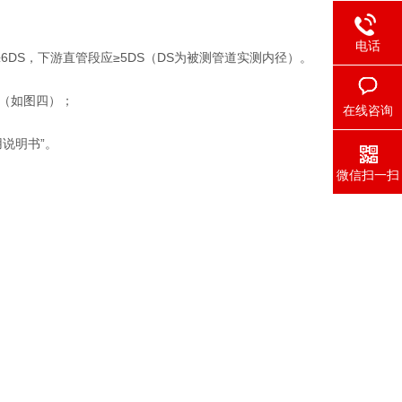
电话
6DS，下游直管段应≥5DS（DS为被测管道实测内径）。
（如图四）；
在线咨询
说明书”。
微信扫一扫