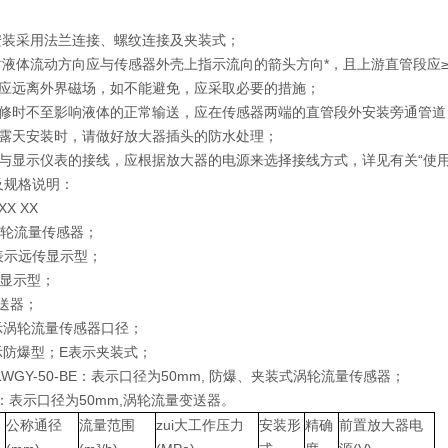
表安装采用法兰连接、螺纹连接及夹装式；
时液体流动方向应与传感器外壳上指示流向的箭头方向*，且上游直管段应≥
器应远离外界磁场，如不能避免，应采取必要的措施；
检修时不至影响液体的正常输送，应在传感器两端的直管段外安装旁通管道
器露天安装时，请做好放大器插头的防水处理；
器与显示仪表的接线，应根据放大器的电源来选择接线方式，详见有关“使用
及规格说明：
XXX XX
涡轮流量传感器；
Y表示远传显示型；
场显示型；
送器；
示涡轮流量传感器口径；
示防爆型；E表示夹装式；
Y-50-BE：表示口径为50mm, 防爆、夹装式涡轮流量传感器；
50：表示口径为50mm,涡轮流量变送器。
公称通径
流量范围
zui大工作压力
安装形
精确
前置放大器电