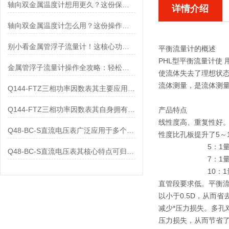
轴向双金属温度计想用更久？这份保养实操指南请收好
详情介绍
轴向双金属温度计怎么用？这份操作指南，新手也能快速拿捏！
别小看金属管浮子流量计！这核心功能，撑起工业流量监测的“半边天”
平衡流量计
的概述
PHL型平衡流量计使
金属管浮子流量计操作全攻略：轻松拿捏，精准掌控每一步！
使流体失去了理想状态
流体测量，是流体测
Q144-FTZ三相功率因数表其主要应用范围及具体场景如下
Q144-FTZ三相功率因数表其自身拥有怎样的功能呢？
产品特点
线性度高、重复性好
Q48-BC-S直流电压表广泛应用于多个领域
性度比孔板提升了5～
5：1
Q48-BC-S直流电压表其核心特点可归纳为以下几个方面
7：1
10：
直管段要求低。平衡流
以小于0.5D，从而
减少*压力损失。多孔
压力损失，从而节省