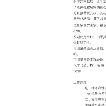
耐脏污不易堵。多孔
了流体孔被堵塞的机
可直接替代孔板。其
量EMS改造中将孔板
流量测量范围宽。根据试
0.90。
长期稳定性好。由于
保持稳定性。
可测量高温高压介质。
帕。
可测量复杂工况介质
气体（如LNG、液 
*对称）
工作原理
是一种革命性
中的流量与差
器，安装在管
体将被平衡整