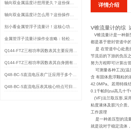
轴向双金属温度计想用更久？这份保养实操指南请收好
详情介绍
轴向双金属温度计怎么用？这份操作指南，新手也能快速拿捏！
别小看金属管浮子流量计！这核心功能，撑起工业流量监测的“半边天”
V锥流量计
的综 
V锥流量计是一种新
金属管浮子流量计操作全攻略：轻松拿捏，精准掌控每一步！
都是基于密封管道中的
是 在管道中心处悬
Q144-FTZ三相功率因数表其主要应用范围及具体场景如下
节流后的下游的负压之
Q144-FTZ三相功率因数表其自身拥有怎样的功能呢？
努力方程即可计算出管
可测量各种工况(温度
Q48-BC-S直流电压表广泛应用于多个领域
含 有固体悬浮颗粒的
42.0MPa。若用特
Q48-BC-S直流电压表其核心特点可归纳为以下几个方面
0.1千帕到zui高几十
(VF)法兰取压形,
粘度液体及脏污介质
工作原理
是一种差压型的流量
就是说对于稳定流体，