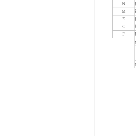
N
M
E
C
F