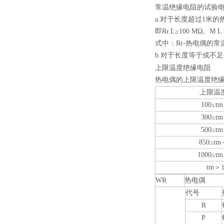
常温绝缘电阻的试验
a.
对于长度超过
1
米的
即
Rr.L
≥
100 M
Ω。
M L
式中：
Rr-
热电偶的常
b.
对于长度等于或不足
上限温度绝缘电阻
热电偶的上限温度绝
上限温
100≤tm
300≤tm
500≤tm
850≤tm
1000≤tm
tm
＞
WR
热电偶
代号
R
P