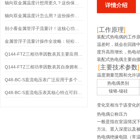
轴向双金属温度计想用更久？这份保养实操指南请收好
详情介绍
轴向双金属温度计怎么用？这份操作指南，新手也能快速拿捏！
别小看金属管浮子流量计！这核心功能，撑起工业流量监测的“半边天”
[
工作原理
]
装配式热电偶的工作
金属管浮子流量计操作全攻略：轻松拿捏，精准掌控每一步！
温差时，就会在回路
度升高而增长，热电
Q144-FTZ三相功率因数表其主要应用范围及具体场景如下
装配式热电偶主要由
[
主要技术参数
]
Q144-FTZ三相功率因数表其自身拥有怎样的功能呢？
温度测量范围和允许
Q48-BC-S直流电压表广泛应用于多个领域
热电偶类别
镍铬
-
镍硅
Q48-BC-S直流电压表其核心特点可归纳为以下几个方面
变化至相当于该变化
热电偶公称压力
一般是指在室温情况
方法、置入深度以及
热电偶绝缘电阻（常