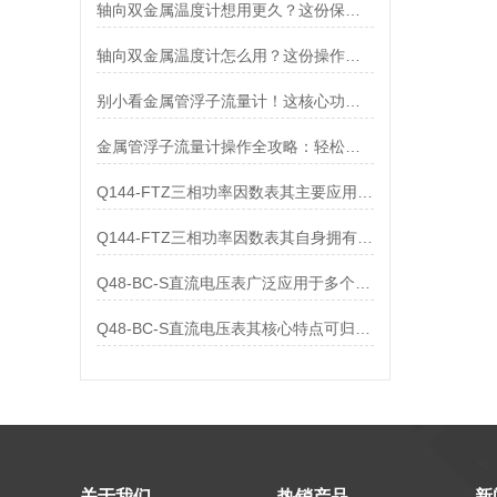
轴向双金属温度计想用更久？这份保养实操指南请收好
轴向双金属温度计怎么用？这份操作指南，新手也能快速拿捏！
别小看金属管浮子流量计！这核心功能，撑起工业流量监测的“半边天”
金属管浮子流量计操作全攻略：轻松拿捏，精准掌控每一步！
Q144-FTZ三相功率因数表其主要应用范围及具体场景如下
Q144-FTZ三相功率因数表其自身拥有怎样的功能呢？
Q48-BC-S直流电压表广泛应用于多个领域
Q48-BC-S直流电压表其核心特点可归纳为以下几个方面
关于我们
热销产品
新