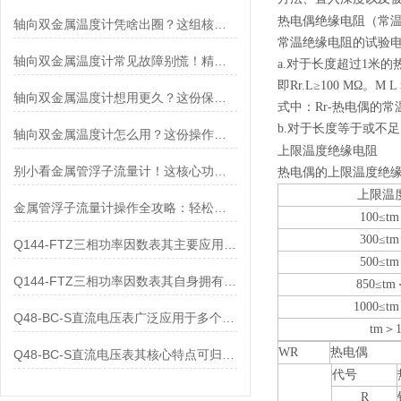
热电偶绝缘电阻（常
轴向双金属温度计凭啥出圈？这组核心特点给出了答案
常温绝缘电阻的试验
轴向双金属温度计常见故障别慌！精准定位，轻松搞定难题
a.
对于长度超过
1
米的
即
Rr.L
≥
100 M
Ω。
M L
轴向双金属温度计想用更久？这份保养实操指南请收好
式中：
Rr-
热电偶的常
b.
对于长度等于或不足
轴向双金属温度计怎么用？这份操作指南，新手也能快速拿捏！
上限温度绝缘电阻
别小看金属管浮子流量计！这核心功能，撑起工业流量监测的“半边天”
热电偶的上限温度绝
上限温
金属管浮子流量计操作全攻略：轻松拿捏，精准掌控每一步！
100≤tm
300≤tm
Q144-FTZ三相功率因数表其主要应用范围及具体场景如下
500≤tm
Q144-FTZ三相功率因数表其自身拥有怎样的功能呢？
850≤tm
1000≤tm
Q48-BC-S直流电压表广泛应用于多个领域
tm
＞
WR
热电偶
Q48-BC-S直流电压表其核心特点可归纳为以下几个方面
代号
R