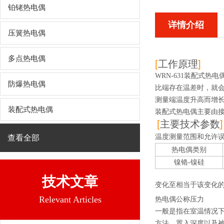
铂铑热电偶
详情介绍
压簧热电偶
多点热电偶
[
工作原理
]
WRN-631装配式热电
防爆热电偶
比端存在温差时，就
测量端温度升高而增
装配式热电偶
装配式热电偶主要由
[
主要技术参数
]
温度测量范围和允许
查看全部
热电偶类别
镍铬
-
镍硅
技术文章
变化至相当于该变化
Relevant Articles
热电偶公称压力
一般是指在室温情况
方法、置入深度以及