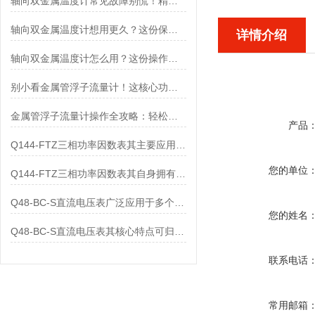
轴向双金属温度计常见故障别慌！精准定位，轻松搞定难题
轴向双金属温度计想用更久？这份保养实操指南请收好
详情介绍
轴向双金属温度计怎么用？这份操作指南，新手也能快速拿捏！
别小看金属管浮子流量计！这核心功能，撑起工业流量监测的“半边天”
金属管浮子流量计操作全攻略：轻松拿捏，精准掌控每一步！
产品
Q144-FTZ三相功率因数表其主要应用范围及具体场景如下
您的单位
Q144-FTZ三相功率因数表其自身拥有怎样的功能呢？
Q48-BC-S直流电压表广泛应用于多个领域
您的姓名
Q48-BC-S直流电压表其核心特点可归纳为以下几个方面
联系电话
常用邮箱