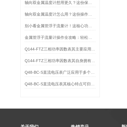
轴向双金属温度计想用更久？这份保养实操指南请收好
轴向双金属温度计怎么用？这份操作指南，新手也能快速拿捏！
别小看金属管浮子流量计！这核心功能，撑起工业流量监测的“半边天”
金属管浮子流量计操作全攻略：轻松拿捏，精准掌控每一步！
Q144-FTZ三相功率因数表其主要应用范围及具体场景如下
Q144-FTZ三相功率因数表其自身拥有怎样的功能呢？
Q48-BC-S直流电压表广泛应用于多个领域
Q48-BC-S直流电压表其核心特点可归纳为以下几个方面
关于我们
热销产品
新