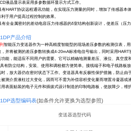
LCD液晶显示表采用多参数循环显示方式工作。
 具有HART协议远程通讯功能，在实现压力测量的同时，增加了传感器
有利于用户提高过程控制的效果。
 具有全金属密封的差动电容压力传感器的δ室结构创新设计，使差压（压
51DP
产品介绍
列
智能压力变送器作为一种高精度智能型的现场差压参数的检测仪表，用
数，并将被测的差压参数转换成4-20mA标准电信号输出，同时采用HA
态功能，能适应不同用户的需要。它可以精确地测量差压、液位、真空度
具有防尘结构，安装、使用和调校都方便简单。接线端子和电子线路板放
线时，放大器仍在密封状态下工作。变送器具有反极性保护措施，防止由于
止被测介质液柱过大变化，因而可不需为补偿容积变化量而增置冷凝器或液
采用表面贴装的电子元件和插拔式设计制造的印制电路板，使故障少，维
51DP
选型编码表
(如条件允许更换为选型参照)
变送器选型代码