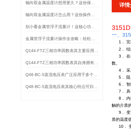
轴向双金属温度计想用更久？这份保养实操指南请收好
详情
轴向双金属温度计怎么用？这份操作指南，新手也能快速拿捏！
315
别小看金属管浮子流量计！这核心功能，撑起工业流量监测的“半边天”
一、
31
金属管浮子流量计操作全攻略：轻松拿捏，精准掌控每一步！
1
． 
2
． 
Q144-FTZ三相功率因数表其主要应用范围及具体场景如下
3
． 
Q144-FTZ三相功率因数表其自身拥有怎样的功能呢？
数。
4
． 
Q48-BC-S直流电压表广泛应用于多个领域
5
． 
6
． 
Q48-BC-S直流电压表其核心特点可归纳为以下几个方面
7
． 
8
． 
触的介质
9
． 
质的温度
10
．