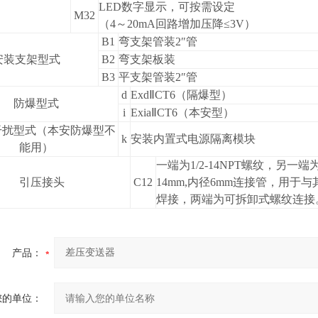
LED
数字显示，可按需设定
M32
（4～20mA回路增加压降≤3V）
B1
弯支架管装2″管
安装支架型式
B2
弯支架板装
B3
平支架管装2″管
d
ExdⅡCT6
（隔爆型）
防爆型式
i
ExiaⅡCT6
（本安型）
干扰型式（本安防爆型不
k
安装内置式电源隔离模块
能用）
一端为1/2-14NPT螺纹，另一端
引压接头
C12
14mm,内径6mm连接管，用于
焊接，两端为可拆卸式螺纹连接
产品：
您的单位：