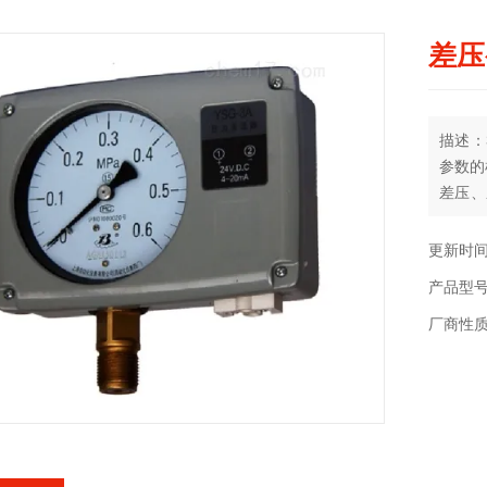
差压
描述：
参数的
差压、
准电信
通讯的
更新时间：
要。它
产品型号
表一厂
厂商性