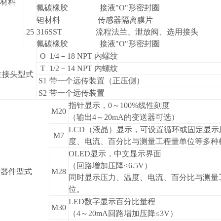
材料
氟碳橡胶 接液"O"形密封圈
钽材料 传感器隔离膜片
25
316SST 流程法兰、泄放阀、选用接头
氟碳橡胶 接液"O"形密封圈
O
1/4
－18 NPT 内螺纹
T
1/2
－14 NPT 内螺纹
兰接头型式
S1
带一个远传装置（正压侧）
S2
带一个远传装置
指针显示，0～100%线性刻度
M20
（输出4～20mA的变送器可选）
LCD
（液晶）显示，可设置循环或固定显示
M7
度、电流、百分比与测量工程量单位等多种
OLED
显示，中文显示界面
（回路增加压降≤6.5V）
示器件型式
M28
同时显示压力、温度、电流、百分比与测量
位。
LED
数字显示百分比量程
M30
（4～20mA回路增加压降≤3V）