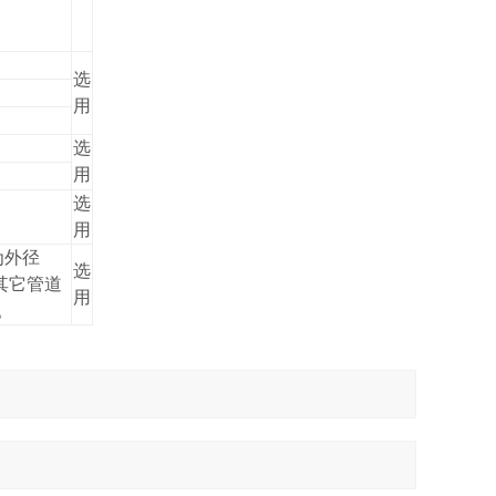
选
用
选
用
选
用
为外径
选
与其它管道
用
。