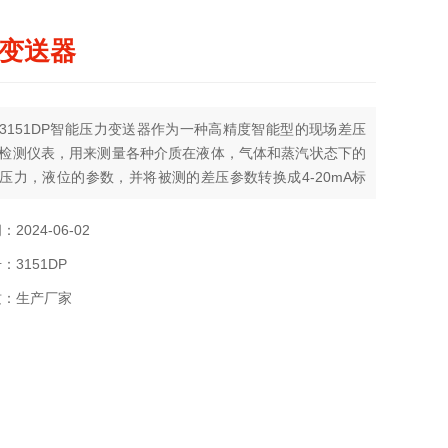
变送器
3151DP智能压力变送器作为一种高精度智能型的现场差压
检测仪表，用来测量各种介质在液体，气体和蒸汽状态下的
压力，液位的参数，并将被测的差压参数转换成4-20mA标
号输出，同时采用HART协议，具有与手操器或上位机进行
功能，变送器具有输出参数组态功能，能适应不同用户的需
2024-06-02
可以精确地测量差压、液位、真空度和比重。上海自动化仪
：3151DP
3151DP差压变送器
质：生产厂家