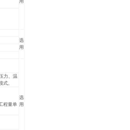
用
选
用
压力、温
模式。
选
工程量单
用