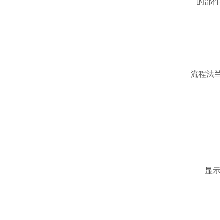
的部件
流程法
显