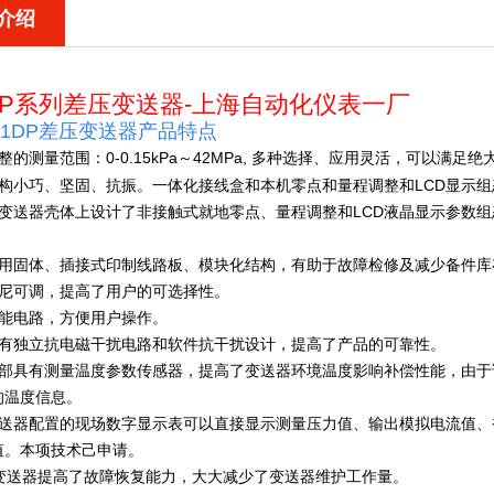
介绍
1DP系列差压变送器-上海自动化仪表一厂
51DP差压变送器
产品特点
完整的测量范围：0-0.15kPa～42MPa, 多种选择、应用灵活，可以满足
结构小巧、坚固、抗振。一体化接线盒和本机零点和量程调整和LCD显示
在变送器壳体上设计了非接触式就地零点、量程调整和LCD液晶显示参数
采用固体、插接式印制线路板、模块化结构，有助于故障检修及减少备件库
阻尼可调，提高了用户的可选择性。
智能电路，方便用户操作。
具有独立抗电磁干扰电路和软件抗干扰设计，提高了产品的可靠性。
内部具有测量温度参数传感器，提高了变送器环境温度影响补偿性能，由
的温度信息。
变送器配置的现场数字显示表可以直接显示测量压力值、输出模拟电流值
值。本项技术己申请。
 变送器提高了故障恢复能力，大大减少了变送器维护工作量。