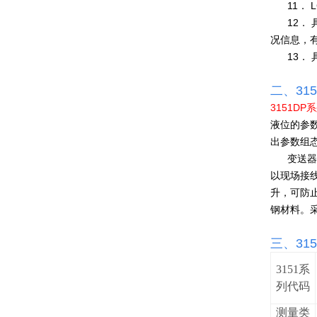
11
． 
12
．
况信息，
13
．
二、
31
3151DP
系
液位的参
出参数组
变送器
以现场接
升，可防
钢材料。
三、
31
3151
系
列代码
测量类