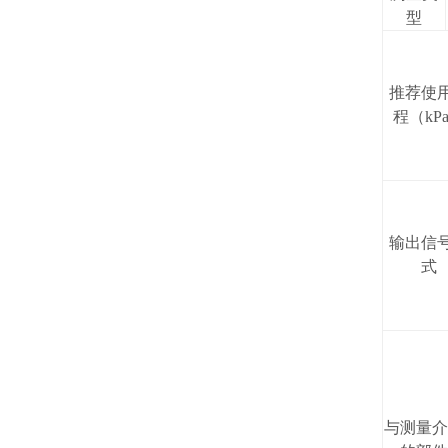
型
推荐使
程（kP
输出信
式
与测量介