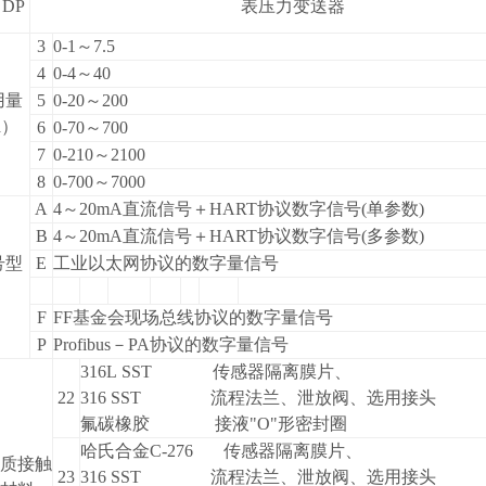
DP
表压力变送器
3
0-1
～7.5
4
0-4
～40
用量
5
0-20
～200
a）
6
0-70
～700
7
0-210
～2100
8
0-700
～7000
A
4
～20mA直流信号＋HART协议数字信号(单参数)
B
4
～20mA直流信号＋HART协议数字信号(多参数)
号型
E
工业以太网协议的数字量信号
F
FF
基金会现场总线协议的数字量信号
P
Profibus
－PA协议的数字量信号
316L SST
传感器隔离膜片、
22
316 SST 流程法兰、泄放阀、选用接头
氟碳橡胶 接液"O"形密封圈
哈氏合金C-276 传感器隔离膜片、
质接触
23
316 SST 流程法兰、泄放阀、选用接头