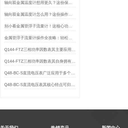
轴向双金属温度计想用更久？这份保养实操指南请收好
轴向双金属温度计怎么用？这份操作指南，新手也能快速拿捏！
别小看金属管浮子流量计！这核心功能，撑起工业流量监测的“半边天”
金属管浮子流量计操作全攻略：轻松拿捏，精准掌控每一步！
Q144-FTZ三相功率因数表其主要应用范围及具体场景如下
Q144-FTZ三相功率因数表其自身拥有怎样的功能呢？
Q48-BC-S直流电压表广泛应用于多个领域
Q48-BC-S直流电压表其核心特点可归纳为以下几个方面
关于我们
热销产品
新闻中心