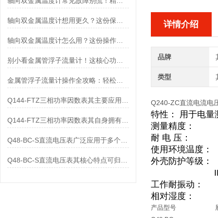
轴向双金属温度计常见故障别慌！精准定位，轻松搞定难题
轴向双金属温度计想用更久？这份保养实操指南请收好
详情介绍
轴向双金属温度计怎么用？这份操作指南，新手也能快速拿捏！
品牌
别小看金属管浮子流量计！这核心功能，撑起工业流量监测的“半边天”
类型
金属管浮子流量计操作全攻略：轻松拿捏，精准掌控每一步！
Q144-FTZ三相功率因数表其主要应用范围及具体场景如下
Q240-ZC
直流电流电
特性： 用于电量
Q144-FTZ三相功率因数表其自身拥有怎样的功能呢？
测量精度： 1
耐 电 压： 2
Q48-BC-S直流电压表广泛应用于多个领域
使用环境温度： -
Q48-BC-S直流电压表其核心特点可归纳为以下几个方面
外壳防护等
IP56：适
工作耐振动： 2～
相对湿度： ≤98
产品型号