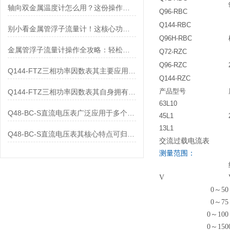
轴向双金属温度计怎么用？这份操作指南，新手也能快速拿捏！
Q96-RBC
Q144-RBC
别小看金属管浮子流量计！这核心功能，撑起工业流量监测的“半边天”
Q96H-RBC
金属管浮子流量计操作全攻略：轻松拿捏，精准掌控每一步！
Q72-RZC
Q96-RZC
Q144-FTZ三相功率因数表其主要应用范围及具体场景如下
Q144-RZC
产品型号
Q144-FTZ三相功率因数表其自身拥有怎样的功能呢？
63L10
Q48-BC-S直流电压表广泛应用于多个领域
45L1
13L1
Q48-BC-S直流电压表其核心特点可归纳为以下几个方面
交流过载电流表
测量范围：
V
0～50
0～75
0～100
0～150