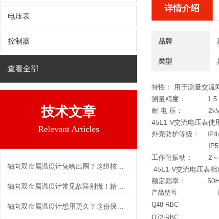
详情介绍
电压表
控制器
品牌
类型
查看全部
特性： 用于测量交流
测量精度： 1.5
技术文章
耐 电 压： 2kV 
45L1-V交流电压表
使
Relevant Articles
外壳防护等级： IP44
IP56：适用于
工作耐振动： 2～10
轴向双金属温度计凭啥出圈？这组核心特点给出了答案
45L1-V交流电压表
相
额定频率： 50Hz；
轴向双金属温度计常见故障别慌！精准定位，轻松搞定难题
产品型号
Q48-RBC
轴向双金属温度计想用更久？这份保养实操指南请收好
Q72-RBC