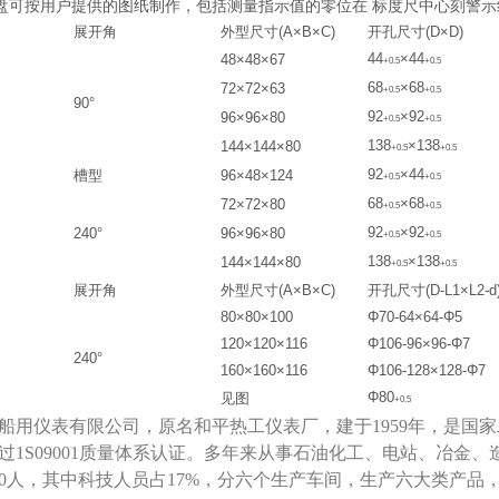
盘可按用户提供的图纸制作，包括测量指示值的零位在 标度尺中心刻警
展开角
外型尺寸
(
A
×B
×
C
)
开孔尺寸
(
D
×
D
)
44
×4
4
48×48×67
+
0
.
5
+
0
.
5
68
×6
8
72×72×63
+
0
.
5
+
0
.
5
90°
92
×9
2
96×96×80
+
0
.
5
+
0
.
5
138
×1
38
144×144×80
+
0
.
5
+
0
.
5
92
×4
4
槽型
96×48×124
+
0
.
5
+
0
.
5
68
×6
8
72×72×80
+
0
.
5
+
0
.
5
92
×9
2
240°
96×96×80
+
0
.
5
+
0
.
5
138
×1
38
144×144×80
+
0
.
5
+
0
.
5
展开角
外型尺寸
(
A
×B
×
C
)
开孔尺寸
(
D
-
L
1
×
L
2
-
d
80×80×100
Φ70-64×64-Φ5
120×120×116
Φ106-96×96-Φ7
240°
160×160×116
Φ106-128×128-Φ7
Φ8
0
见图
+
0
.
5
船用仪表有限公司，原名和平热工仪表厂，建于1959年，是国
年通过1S09001质量体系认证。多年来从事石油化工、电站、冶
50人，其中科技人员占17%，分六个生产车间，生产六大类产品