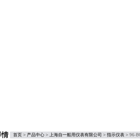
详情
首页
>
产品中心
>
上海自一船用仪表有限公司
>
指示仪表
> 96