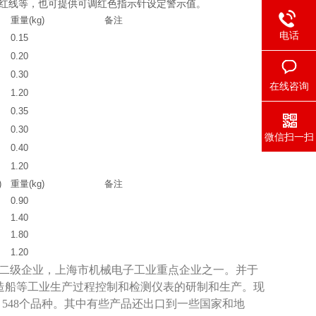
示红线等，也可提供可调红色指示针设定警示值。
重量(kg)
备注
电话
0.15
0.20
0.30
在线咨询
1.20
0.35
0.30
微信扫一扫
0.40
1.20
)
重量(kg)
备注
0.90
1.40
1.80
1.20
家二级企业，上海市机械电子工业重点企业之一。并于
金、造船等工业生产过程控制和检测仪表的研制和生产。现
，548个品种。其中有些产品还出口到一些国家和地