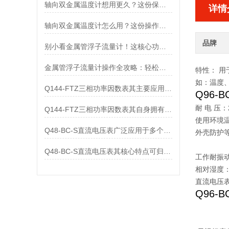
轴向双金属温度计想用更久？这份保养实操指南请收好
详情
轴向双金属温度计怎么用？这份操作指南，新手也能快速拿捏！
品牌
别小看金属管浮子流量计！这核心功能，撑起工业流量监测的“半边天”
金属管浮子流量计操作全攻略：轻松拿捏，精准掌控每一步！
特性： 
如：温度、
Q144-FTZ三相功率因数表其主要应用范围及具体场景如下
Q
96
耐 电 压：
Q144-FTZ三相功率因数表其自身拥有怎样的功能呢？
使用环境温
Q48-BC-S直流电压表广泛应用于多个领域
外壳防护等
IP5
Q48-BC-S直流电压表其核心特点可归纳为以下几个方面
工作耐振动
相对湿度
直流电压表内
Q
96
电压（D
可按用