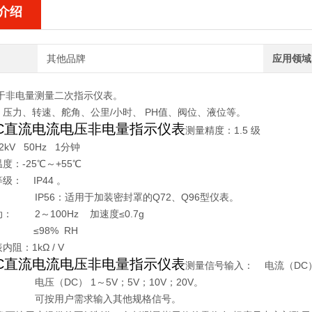
介绍
其他品牌
应用领域
用于非电量测量二次指示仪表。
压力、转速、舵角、公里/小时、 PH值、阀位、液位等。
-BC直流电流电压非电量指示仪表
测量精度：1.5 级
2kV 50Hz 1分钟
度：-25℃～+55℃
级： IP44 。
6：适用于加装密封罩的Q72、Q96型仪表。
： 2～100Hz 加速度≤0.7g
： ≤98% RH
阻：1kΩ / V
-BC直流电流电压非电量指示仪表
测量信号输入： 电流（DC） 
C） 1～5V；5V；10V；20V。
户需求输入其他规格信号。