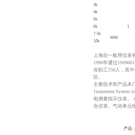
3k
4k
5k
6k
1
7
.
5
k
MW
10k
上海自一船用仪表
1996年通过1S
在职工550人，其
区。
主要技术和产品本厂已引
1nsturment Sy
电测量指示仪表。 
合仪表、气动单元
产品