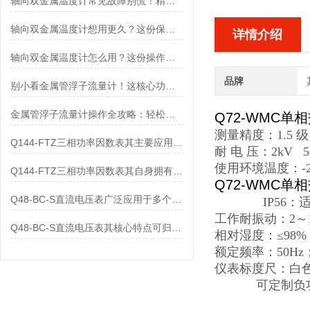
轴向双金属温度计常见故障别慌！精准定位，轻松搞定难题
轴向双金属温度计想用更久？这份保养实操指南请收好
详情介绍
轴向双金属温度计怎么用？这份操作指南，新手也能快速拿捏！
品牌
别小看金属管浮子流量计！这核心功能，撑起工业流量监测的“半边天”
金属管浮子流量计操作全攻略：轻松拿捏，精准掌控每一步！
Q72-WMC单
测量精度：1.5 
Q144-FTZ三相功率因数表其主要应用范围及具体场景如下
耐 电 压：2kV 
使用环境温度：-2
Q144-FTZ三相功率因数表其自身拥有怎样的功能呢？
Q72-WMC单
Q48-BC-S直流电压表广泛应用于多个领域
IP56：适用
工作耐振动：2～1
Q48-BC-S直流电压表其核心特点可归纳为以下几个方面
相对湿度：≤98%
额定频率：50H
仪表标度尺：白
可定制负