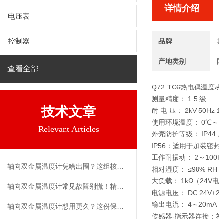
详情介绍
电压表
控制器
品牌
产地类别
查看全部
Q72-TC6
热电偶温度
测量精度： 1.5 级
技术文章
耐 电 压： 2kV 50Hz
使用环境温度： 0℃～
Relevant Articles
外壳防护等级： IP44
IP56：适用于加装密
工作耐振动： 2～100H
轴向双金属温度计凭啥出圈？这组核心特点给出了答案
相对湿度： ≤98% RH
大负载： 1kΩ（24V
轴向双金属温度计常见故障别慌！精准定位，轻松搞定难题
电源电压： DC 24V±
输出电流： 4～20m
轴向双金属温度计想用更久？这份保养实操指南请收好
传感器-指示器连接：