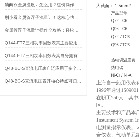
轴向双金属温度计怎么用？这份操作指南，新手也能快速拿捏！
大截面： 1.5mm2
产品型号
别小看金属管浮子流量计！这核心功能，撑起工业流量监测的“半边天”
Q72-TC6
Q96-TC6
金属管浮子流量计操作全攻略：轻松拿捏，精准掌控每一步！
Q72-ZTC6
Q144-FTZ三相功率因数表其主要应用范围及具体场景如下
Q96-ZTC6
Q144-FTZ三相功率因数表其自身拥有怎样的功能呢？
热电偶温度表
热电偶
Q48-BC-S直流电压表广泛应用于多个领域
N
i
-
C
r
/
N
i
-
A
l
Q48-BC-S直流电压表其核心特点可归纳为以下几个方面
上海自一船用仪表
1996年通过1S
在职工550人，其
区。
主要技术和产品本厂已引
1nsturment Sy
电测量指示仪表。 
合仪表、气动单元