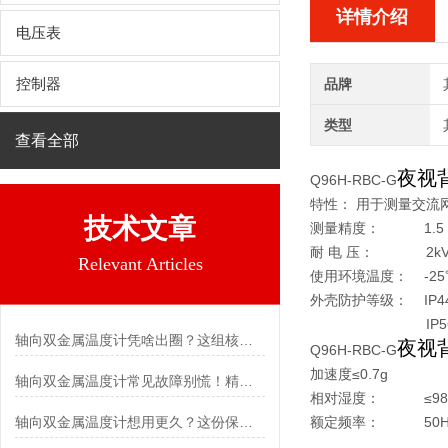
详情介绍
电压表
控制器
品牌
类型
查看全部
夜视
Q96H-RBC-G
特性： 用于测量交流
技术文章
测量精度： 1.5
耐 电 压： 2kV 
Relevant Articles
使用环境温度： -25
外壳防护等级： IP44
IP56：适用于
轴向双金属温度计凭啥出圈？这组核心特点给出了答案
夜视
Q96H-RBC-G
加速度≤0.7g
轴向双金属温度计常见故障别慌！精准定位，轻松搞定难题
相对湿度： ≤98
轴向双金属温度计想用更久？这份保养实操指南请收好
额定频率： 50Hz；