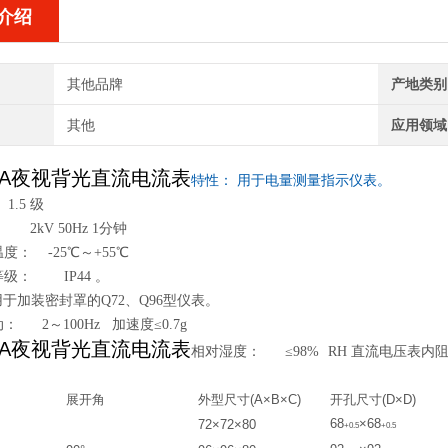
介绍
其他品牌
产地类别
其他
应用领域
1-A夜视背光直流电流表
特性： 用于电量测量指示仪表。
1.5 级
 2kV 50Hz 1分钟
度： -25℃～+55℃
级： IP44 。
适用于加装密封罩的Q72、Q96型仪表。
 2～100Hz 加速度≤0.7g
1-A夜视背光直流电流表
相对湿度： ≤98%
RH 直流电压表内阻：
展开角
外型尺寸
(A
×B
×
C)
开孔尺寸
(
D
×
D)
68
×6
8
72×72×80
+0
.
5
+0
.
5