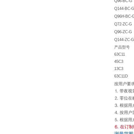
Q96-BC-G
Q144-BC-
Q96H-BC-
Q72-ZC-G
Q96-ZC-G
Q144-ZC-G
产品型号
63C11
45C3
13C3
63C11D
按用户要
⒈ 带夜
⒉ 零位
⒊ 根据
⒋ 按用
⒌ 根据
⒍ 在订
测量范围