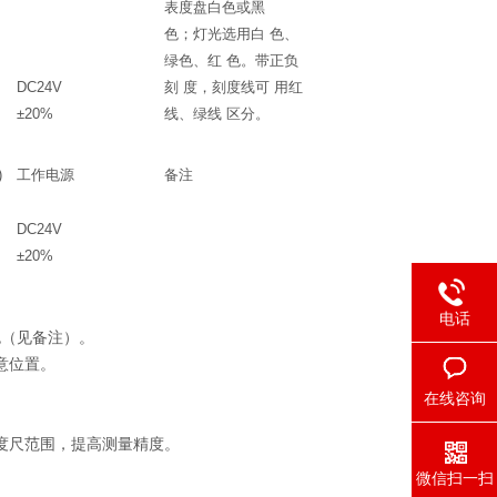
表度盘白色或黑
色；灯光选用白 色、
绿色、红 色。带正负
DC24V
刻 度，刻度线可 用红
±20%
线、绿线 区分。
)
工作电源
备注
DC24V
±20%
电话
色（见备注）。
意位置。
在线咨询
度尺范围，提高测量精度。
微信扫一扫