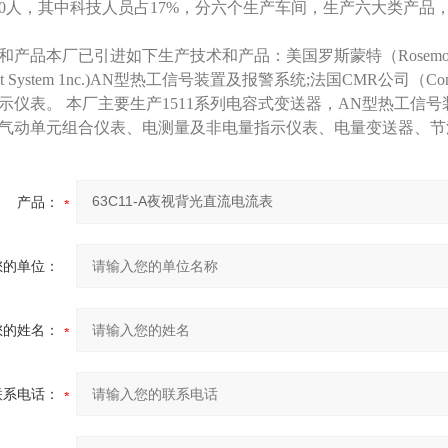
50人，其中科技人员占17%，分六个生产车间，生产六大类产品
产品本厂已引进如下生产技术和产品：美国罗斯蒙特（Rosemount 1n
ment System 1nc.)AN型热工信号装置及报警系统;法国CMR公司（Contr
示仪表。 本厂主要生产1511系列电容式变送器，AN型热工信
气动单元组合仪表、电测量及非电量指示仪表、电量变送器、节
产品：
您的单位：
您的姓名：
联系电话：