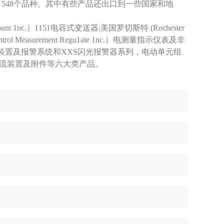
，548个品种。其中有些产品还出口到一些国家和地
c.）1151电容式变送器;美国罗切斯特 (Rochester
ol Measurement Regu1ate 1nc.）电测量指示仪表及非
号装置及报警系统和XXS闪光报警器系列，电动单元组
流装置及附件等六大类产品。