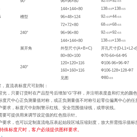
92
×9
2
90°
96×96×80
+0
.
5
+0
.
5
138
×138
G
144×144×80
+0
.
5
+0
.
5
92
×4
4
G
槽型
96×48×124
+0
.
5
+0
.
5
68
×6
8
72×72×80
+0
.
5
+0
.
5
92
×9
2
240°
96×96×80
+0
.
5
+0
.
5
138
×138
144×144×80
+0
.
5
+0
.
5
展开角
外型尺寸
(A
×B
×
C)
开孔尺寸
(D-L1
×
L2-d
80×80×100
Φ70-64×64-Φ5
120×120×116
Φ106-96×96-Φ7
240°
160×160×116
Φ106-128×128-Φ7
Φ80
见图
+0
.
5
求，直流表标度尺可刻制：
视背光，只要订货时在产品型号后增加“G”字样，并注明表度盘和灯光的颜
在标度尺中心正负测量值对称，或正负测量值不对称引起零位偏离中心的任
用户要求，标度尺中刻制警示红线、安全范围值绿线，或带状线。
户需要可提供用来调节设定值的红色指示针。
用户要求，也可以定制直流电压表起始段区域压缩刻度，放大所需指示值标
制特殊标度尺时，客户必须提供图样要求。
：