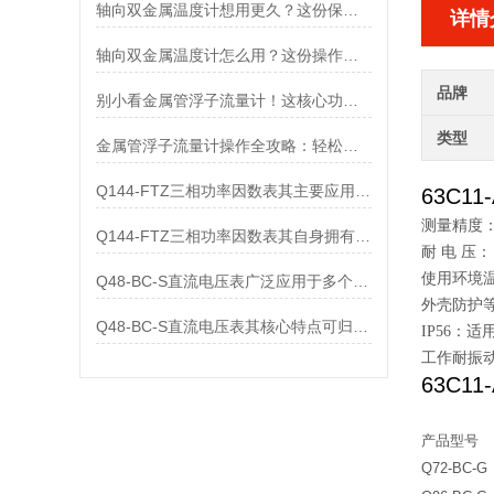
轴向双金属温度计想用更久？这份保养实操指南请收好
详情
轴向双金属温度计怎么用？这份操作指南，新手也能快速拿捏！
品牌
别小看金属管浮子流量计！这核心功能，撑起工业流量监测的“半边天”
类型
金属管浮子流量计操作全攻略：轻松拿捏，精准掌控每一步！
Q144-FTZ三相功率因数表其主要应用范围及具体场景如下
63C1
测量精度： 
Q144-FTZ三相功率因数表其自身拥有怎样的功能呢？
耐 电 压：
使用环境温
Q48-BC-S直流电压表广泛应用于多个领域
外壳防护等
Q48-BC-S直流电压表其核心特点可归纳为以下几个方面
IP56：
工作耐振动：
63C1
产品型号
Q72-BC-G