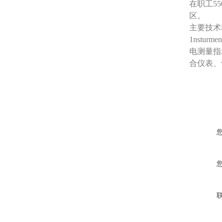
在职工5
区。
主要技术和
1nstur
电测量指
合仪表、