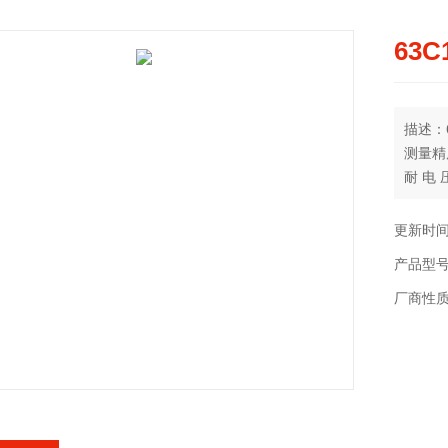
63
描述：
测量精度
耐 电 
使用环境
外壳防护
更新时间：
产品型
厂商性