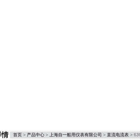
详情
首页
>
产品中心
>
上海自一船用仪表有限公司
>
直流电流表
> 6