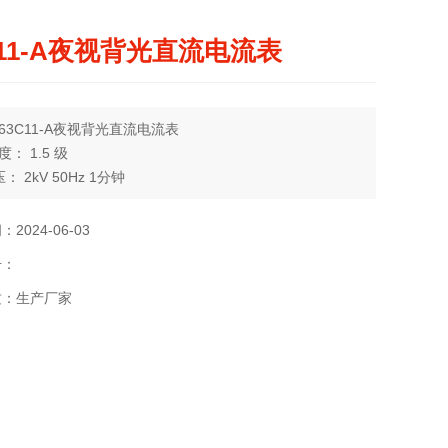
C11-A夜视背光直流电流表
63C11-A夜视背光直流电流表
： 1.5 级
压： 2kV 50Hz 1分钟
温度： -25℃～+55℃
等级： IP44 。
2024-06-03
号：
质：生产厂家