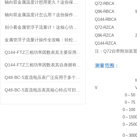
轴向双金属温度计想用更久？这份保养实操指南请收好
Q72-RBCA
Q96-RBCA
轴向双金属温度计怎么用？这份操作指南，新手也能快速拿捏！
Q144-RBCA
别小看金属管浮子流量计！这核心功能，撑起工业流量监测的“半边天”
Q72-RZCA
Q96-RZCA
金属管浮子流量计操作全攻略：轻松拿捏，精准掌控每一步！
Q144-RZCA
注：Q72自带附加装
Q144-FTZ三相功率因数表其主要应用范围及具体场景如下
Q144-FTZ三相功率因数表其自身拥有怎样的功能呢？
测量范围：
Q48-BC-S直流电压表广泛应用于多个领域
V
Q48-BC-S直流电压表其核心特点可归纳为以下几个方面
0～50
0～75
0～100
0～150
0～250
0～300