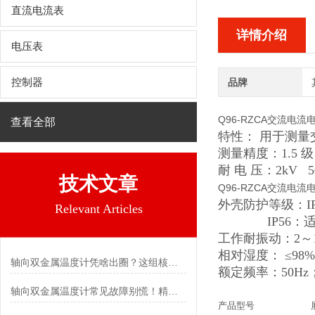
直流电流表
详情介绍
电压表
控制器
品牌
Q96-RZCA交流电
查看全部
特性： 用于测
测量精度：1.5 
耐 电 压：2kV 
技术文章
Q96-RZCA交流电
外壳防护等级：IP
Relevant Articles
IP56：适用
工作耐振动：2～1
相对湿度： ≤98%
轴向双金属温度计凭啥出圈？这组核心特点给出了答案
额定频率：50Hz
轴向双金属温度计常见故障别慌！精准定位，轻松搞定难题
产品型号