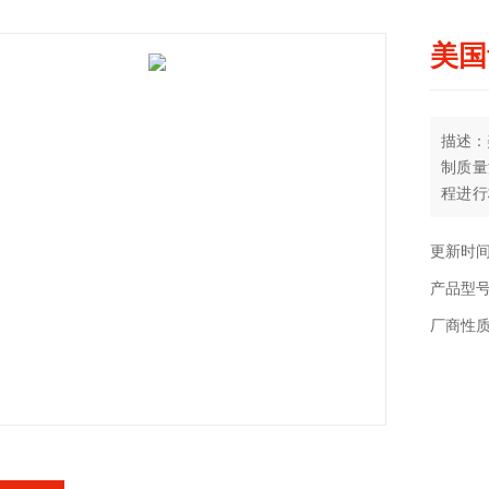
美国
描述：
制质量
程进行
以选
Fat
更新时间：
控制器
产品型
厂商性