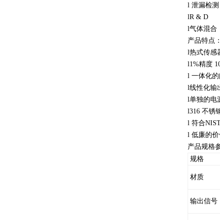
l 泄漏检
lR & D
l气体混合
产品特点
l热式传感
l1%精度 1
l 一体化
l线性化输出(0
l单独的电
l316 不锈
l 符合NI
l 低廉的
产品规格
规格
材质
输出信号