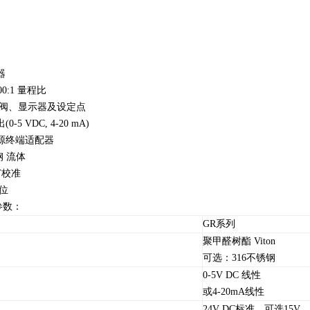
测
：
器
00:1 量程比
的阀、显示器及设定点
-5 VDC, 4-20 mA)
源终端适配器
钢 流体
ST校准
价位
参数：
GR系列
聚甲醛树酯 Viton
可选：316不锈钢
0-5V DC 线性
或4-20mA线性
24V DC标准，可选15V