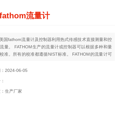
fathom流量计
美国fathom流量计及控制器利用热式传感技术直接测量和控
流量。 FATHOM生产的流量计或控制器可以根据多种和量
校准。所有的校准都遵循NIST标准。 FATHOM的流量计可
择带LCD显示，各种尺寸的接口和各种供电气体电源。
hom的目标是为客户提供高性价比的高等级气体质量流量计及
2024-06-05
。
号：
质：生产厂家