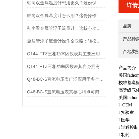
轴向双金属温度计想用更久？这份保养实操指南请收好
详情
轴向双金属温度计怎么用？这份操作指南，新手也能快速拿捏！
品牌
别小看金属管浮子流量计！这核心功能，撑起工业流量监测的“半边天”
产品种
金属管浮子流量计操作全攻略：轻松拿捏，精准掌控每一步！
产地类
Q144-FTZ三相功率因数表其主要应用范围及具体场景如下
Q144-FTZ三相功率因数表其自身拥有怎样的功能呢？
产品简介
美国fath
Q48-BC-S直流电压表广泛应用于多个领域
校准都遵循
高等级气
Q48-BC-S直流电压表其核心特点可归纳为以下几个方面
美国fath
l OEM
l 实验室
l 医学
l 过程控
l 制药