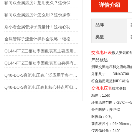
轴向双金属温度计想用更久？这份保养实操指南请收好
详情介绍
轴向双金属温度计怎么用？这份操作指南，新手也能快速拿捏！
品牌
别小看金属管浮子流量计！这核心功能，撑起工业流量监测的“半边天”
类型
金属管浮子流量计操作全攻略：轻松拿捏，精准掌控每一步！
Q144-FTZ三相功率因数表其主要应用范围及具体场景如下
交流电压表
嵌入安装船舶
产品概述
Q144-FTZ三相功率因数表其自身拥有怎样的功能呢？
测量交流电压和交流电流
外形尺寸……DIN43700
Q48-BC-S直流电压表广泛应用于多个领域
符合船用规范和IEC标准
Q48-BC-S直流电压表其核心特点可归纳为以下几个方面
交流电压表
技术参数
精度：1.5级
环境温度范围：-25℃～+5
外壳防护：按IP42
耐振动：0.7g
前面板尺寸：96×96mm，
仪表偏转角：240°