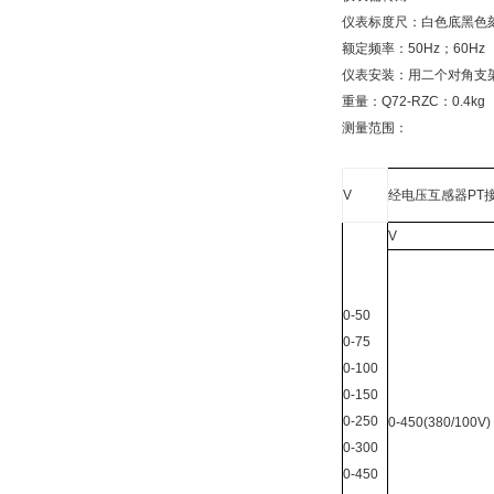
仪表标度尺：白色底黑色
额定频率：50Hz；60Hz
仪表安装：用二个对角支
重量：Q72-RZC：0.4kg
测量范围：
V
经电压互感器PT接
V
0-50
0-75
0-100
0-150
0-250
0-450(380/100V)
0-300
0-450