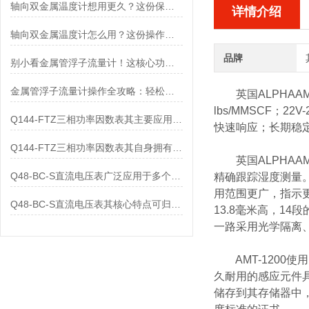
轴向双金属温度计想用更久？这份保养实操指南请收好
详情介绍
轴向双金属温度计怎么用？这份操作指南，新手也能快速拿捏！
品牌
别小看金属管浮子流量计！这核心功能，撑起工业流量监测的“半边天”
金属管浮子流量计操作全攻略：轻松拿捏，精准掌控每一步！
英国ALPHAAMT
lbs/MMSCF；
Q144-FTZ三相功率因数表其主要应用范围及具体场景如下
快速响应；长期稳定
Q144-FTZ三相功率因数表其自身拥有怎样的功能呢？
英国ALPHAAM
Q48-BC-S直流电压表广泛应用于多个领域
精确跟踪湿度测量。
用范围更广，指示
Q48-BC-S直流电压表其核心特点可归纳为以下几个方面
13.8毫米高，1
一路采用光学隔离
AMT-1200
久耐用的感应元件
储存到其存储器中