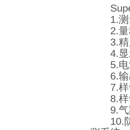
Supe
1.测
2.量程：可
3.精度
4.显示
5.电源
6.输出
7.样气
8.样气流
9.气路
10.