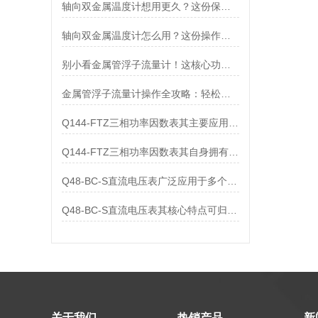
轴向双金属温度计想用更久？这份保养实操指南请收好
轴向双金属温度计怎么用？这份操作指南，新手也能快速拿捏！
别小看金属管浮子流量计！这核心功能，撑起工业流量监测的“半边天”
金属管浮子流量计操作全攻略：轻松拿捏，精准掌控每一步！
Q144-FTZ三相功率因数表其主要应用范围及具体场景如下
Q144-FTZ三相功率因数表其自身拥有怎样的功能呢？
Q48-BC-S直流电压表广泛应用于多个领域
Q48-BC-S直流电压表其核心特点可归纳为以下几个方面
关于我们
热销产品
新