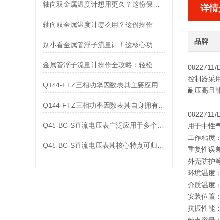
轴向双金属温度计想用更久？这份保养实操指南请收好
详情
轴向双金属温度计怎么用？这份操作指南，新手也能快速拿捏！
品牌
别小看金属管浮子流量计！这核心功能，撑起工业流量监测的“半边天”
金属管浮子流量计操作全攻略：轻松拿捏，精准掌控每一步！
0822711/
控制器采
Q144-FTZ三相功率因数表其主要应用范围及具体场景如下
耐压高且
Q144-FTZ三相功率因数表其自身拥有怎样的功能呢？
0822711/
Q48-BC-S直流电压表广泛应用于多个领域
用于中性
工作粘度：＜
Q48-BC-S直流电压表其核心特点可归纳为以下几个方面
重复性误差
外壳防护等
环境温度：
介质温度：
安装位置
抗振性能：2