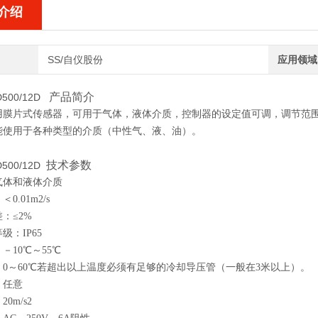
介绍
SS/自仪股份
应用领域
产品简介
D500/12D
用膜片式传感器，可用于气体，液体介质，控制器的设定值可调，调节范围0
能使用于各种类型的介质（中性气、液、油）。
技术参数
D500/12D
气体和液体介质
0.01m
2
/s
：≤2%
级：IP65
－10
℃
～55
℃
0～60
℃
若超出以上温度必须有足够的冷却导压管（一般在3米以上）。
：任意
0m/s
2