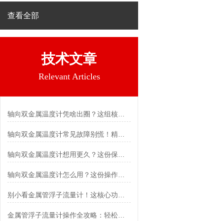
查看全部
技术文章
Relevant Articles
轴向双金属温度计凭啥出圈？这组核心特点给出了答案
轴向双金属温度计常见故障别慌！精准定位，轻松搞定难题
轴向双金属温度计想用更久？这份保养实操指南请收好
轴向双金属温度计怎么用？这份操作指南，新手也能快速拿捏！
别小看金属管浮子流量计！这核心功能，撑起工业流量监测的“半边天”
金属管浮子流量计操作全攻略：轻松拿捏，精准掌控每一步！