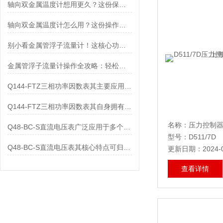
轴向双金属温度计想用更久？这份保养实操指南请收好
轴向双金属温度计怎么用？这份操作指南，新手也能快速拿捏！
别小看金属管浮子流量计！这核心功能，撑起工业流量监测的“半边天”
金属管浮子流量计操作全攻略：轻松拿捏，精准掌控每一步！
Q144-FTZ三相功率因数表其主要应用范围及具体场景如下
Q144-FTZ三相功率因数表其自身拥有怎样的功能呢？
Q48-BC-S直流电压表广泛应用于多个领域
型号：D511/7D
Q48-BC-S直流电压表其核心特点可归纳为以下几个方面
更新日期：2024-0
查看详情