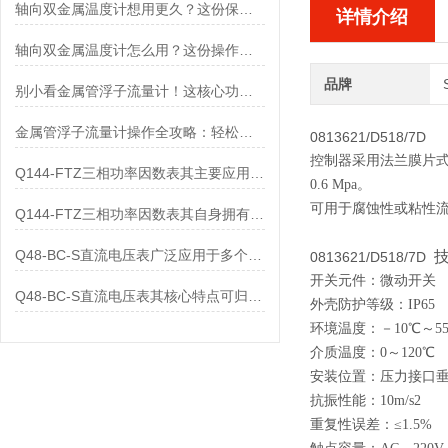
轴向双金属温度计想用更久？这份保养实操指南请收好
详情介绍
轴向双金属温度计怎么用？这份操作指南，新手也能快速拿捏！
品牌
别小看金属管浮子流量计！这核心功能，撑起工业流量监测的“半边天”
金属管浮子流量计操作全攻略：轻松拿捏，精准掌控每一步！
0813621/D518/7D
控制器采用法兰膜片式
Q144-FTZ三相功率因数表其主要应用范围及具体场景如下
0.6 Mpa。
可用于腐蚀性或粘性
Q144-FTZ三相功率因数表其自身拥有怎样的功能呢？
Q48-BC-S直流电压表广泛应用于多个领域
0813621/D518/7D
开关元件：微动开关
Q48-BC-S直流电压表其核心特点可归纳为以下几个方面
外壳防护等级：IP65
环境温度：－10℃～5
介质温度：0～120℃
安装位置：压力接口垂
抗振性能：10m/s2
重复性误差：≤1.5%