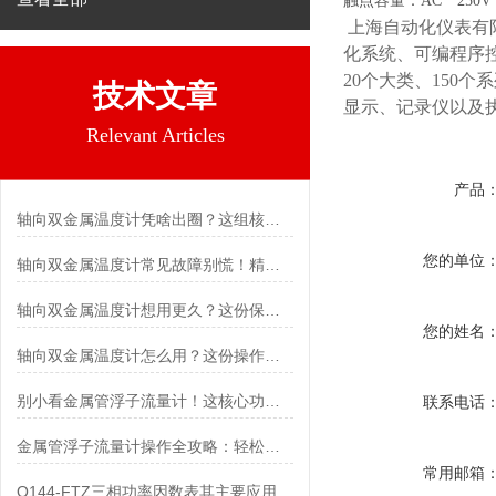
触点容量：AC 250V
上海自动化仪表有
化系统、可编程序
20个大类、150
技术文章
显示、记录仪以及
Relevant Articles
产品
轴向双金属温度计凭啥出圈？这组核心特点给出了答案
您的单位
轴向双金属温度计常见故障别慌！精准定位，轻松搞定难题
轴向双金属温度计想用更久？这份保养实操指南请收好
您的姓名
轴向双金属温度计怎么用？这份操作指南，新手也能快速拿捏！
别小看金属管浮子流量计！这核心功能，撑起工业流量监测的“半边天”
联系电话
金属管浮子流量计操作全攻略：轻松拿捏，精准掌控每一步！
常用邮箱
Q144-FTZ三相功率因数表其主要应用范围及具体场景如下