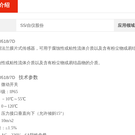
介绍
SS/自仪股份
应用领域
D518/7D
用法兰膜片式传感器，可用于腐蚀性或粘性流体介质以及含有粉尘物或易结晶
蚀性或粘性流体介质以及含有粉尘物或易结晶物的介质。
技术参数
/D518/7D
：微动开关
级：IP65
－10℃～55℃
0～120℃
压力接口垂直向下（允许倾斜15°）
0m/s2
：≤1.5%