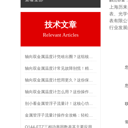
触点容量：
上海历来
表、光学
表有限公
技术文章
行业发展
Relevant Articles
轴向双金属温度计凭啥出圈？这组核心特点给出了答案
轴向双金属温度计常见故障别慌！精准定位，轻松搞定难题
轴向双金属温度计想用更久？这份保养实操指南请收好
轴向双金属温度计怎么用？这份操作指南，新手也能快速拿捏！
别小看金属管浮子流量计！这核心功能，撑起工业流量监测的“半边天”
金属管浮子流量计操作全攻略：轻松拿捏，精准掌控每一步！
Q144-FTZ三相功率因数表其主要应用范围及具体场景如下