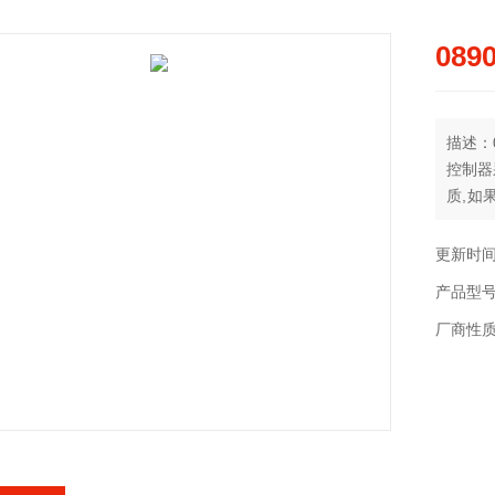
089
描述：08
控制器
质,如
包外（
更新时间：
产品型
厂商性