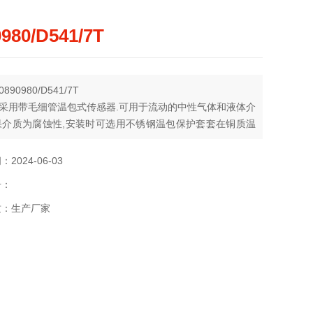
0980/D541/7T
90980/D541/7T
采用带毛细管温包式传感器.可用于流动的中性气体和液体介
果介质为腐蚀性,安装时可选用不锈钢温包保护套套在铜质温
见附件）.控制器的设定值可调,调节范围-30……280℃
2024-06-03
号：
质：生产厂家