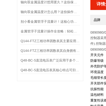
轴向双金属温度计想用更久？这份保养实操指南请收好
详情
轴向双金属温度计怎么用？这份操作指南，新手也能快速拿捏！
品牌
别小看金属管浮子流量计！这核心功能，撑起工业流量监测的“半边天”
金属管浮子流量计操作全攻略：轻松拿捏，精准掌控每一步！
0890980/
控制器采
Q144-FTZ三相功率因数表其主要应用范围及具体场景如下
件).控制
0890980/
Q144-FTZ三相功率因数表其自身拥有怎样的功能呢？
开关元件
Q48-BC-S直流电压表广泛应用于多个领域
防爆等级
外壳防护
Q48-BC-S直流电压表其核心特点可归纳为以下几个方面
环境温度
毛细管长
开关部件
抗振性能
温包材料
重复性误