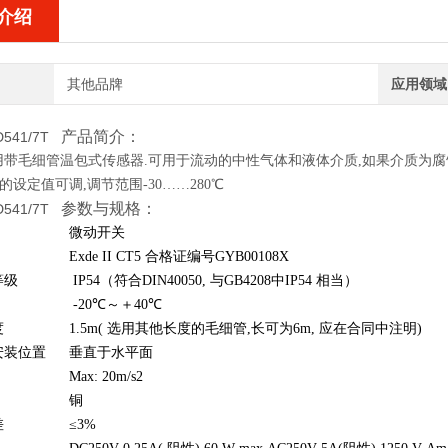
介绍
其他品牌
应用领域
产品简介：
D541/7T
用带毛细管温包式传感器.可用于流动的中性气体和液体介质,如果介质为腐
器的设定值可调,调节范围-30……280℃
参数与规格：
D541/7T
微动开关
Exde II CT5 合格证编号GYB00108X
等级
IP54（符合DIN40050, 与GB4208中IP54 相当）
-20℃～＋40℃
度
1.5m( 选用其他长度的毛细管,长可为6m, 应在合同中注明)
安装位置
垂直于水平面
Max: 20m/s2
铜
差
≤3%