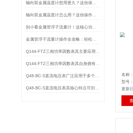
轴向双金属温度计想用更久？这份保养实操指南请收好
轴向双金属温度计怎么用？这份操作指南，新手也能快速拿捏！
别小看金属管浮子流量计！这核心功能，撑起工业流量监测的“半边天”
金属管浮子流量计操作全攻略：轻松拿捏，精准掌控每一步！
Q144-FTZ三相功率因数表其主要应用范围及具体场景如下
Q144-FTZ三相功率因数表其自身拥有怎样的功能呢？
Q48-BC-S直流电压表广泛应用于多个领域
型号：
Q48-BC-S直流电压表其核心特点可归纳为以下几个方面
更新日期