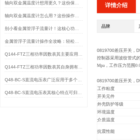
轴向双金属温度计想用更久？这份保养实操指南请收好
详情介绍
轴向双金属温度计怎么用？这份操作指南，新手也能快速拿捏！
品牌
别小看金属管浮子流量计！这核心功能，撑起工业流量监测的“半边天”
金属管浮子流量计操作全攻略：轻松拿捏，精准掌控每一步！
0819700差压开关，D5
Q144-FTZ三相功率因数表其主要应用范围及具体场景如下
控制器采用波纹管式的
Mpa，工作压力范围0.0
Q144-FTZ三相功率因数表其自身拥有怎样的功能呢？
Q48-BC-S直流电压表广泛应用于多个领域
0819700差压开关，D5
工作粘度
Q48-BC-S直流电压表其核心特点可归纳为以下几个方面
开关元件
外壳防护等级
环境温度
介质温度
抗震性能