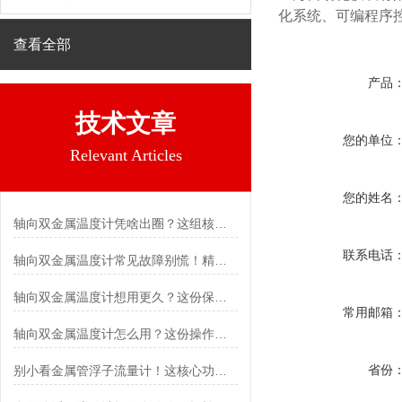
化系统、可编程序
查看全部
产品
技术文章
您的单位
Relevant Articles
您的姓名
轴向双金属温度计凭啥出圈？这组核心特点给出了答案
联系电话
轴向双金属温度计常见故障别慌！精准定位，轻松搞定难题
轴向双金属温度计想用更久？这份保养实操指南请收好
常用邮箱
轴向双金属温度计怎么用？这份操作指南，新手也能快速拿捏！
省份
别小看金属管浮子流量计！这核心功能，撑起工业流量监测的“半边天”