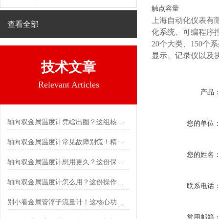
触点容量
上海自动化仪表有
查看全部
化系统、可编程序
20个大类、150
显示、记录仪以及
技术文章
Relevant Articles
产品
轴向双金属温度计凭啥出圈？这组核心特点给出了答案
您的单位
轴向双金属温度计常见故障别慌！精准定位，轻松搞定难题
您的姓名
轴向双金属温度计想用更久？这份保养实操指南请收好
轴向双金属温度计怎么用？这份操作指南，新手也能快速拿捏！
联系电话
别小看金属管浮子流量计！这核心功能，撑起工业流量监测的“半边天”
常用邮箱