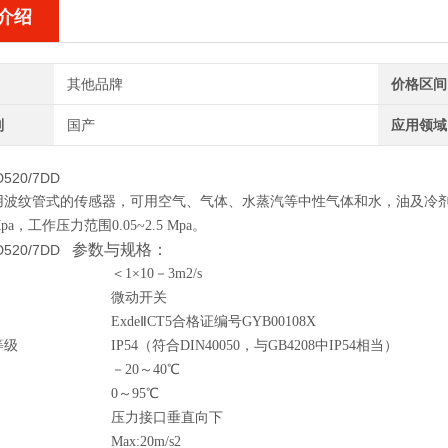
介绍
其他品牌
价格区间
别
国产
应用领域
D520/7DD
用波纹管式的传感器，可用空气、气体、水蒸汽等中性气体和水，油及冷
6 Mpa，工作压力范围0.05~2.5 Mpa。
参数与规格：
D520/7DD
＜1×10－3m2/s
微动开关
Exde
Ⅱ
CT5合格证编号GYB00108X
等级
IP54（符合DIN40050，与GB4208中IP54相当）
－20～40
℃
0～95
℃
压力接口垂直向下
Max:20m/s2