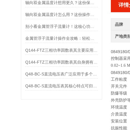
轴向双金属温度计想用更久？这份保养实操指南请收好
详情
轴向双金属温度计怎么用？这份操作指南，新手也能快速拿捏！
品牌
别小看金属管浮子流量计！这核心功能，撑起工业流量监测的“半边天”
产地类
金属管浮子流量计操作全攻略：轻松拿捏，精准掌控每一步！
Q144-FTZ三相功率因数表其主要应用范围及具体场景如下
0849180/
控制器采
Q144-FTZ三相功率因数表其自身拥有怎样的功能呢？
0.02~1.
0849180/
Q48-BC-S直流电压表广泛应用于多个领域
工作粘度
Q48-BC-S直流电压表其核心特点可归纳为以下几个方面
开关元件
防爆等级
外壳防护
环境温度
介质温度
安装位置
抗振性能