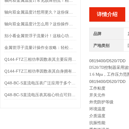
轴向双金属温度计常见故障别慌！精准定位，轻松搞定难题
轴向双金属温度计想用更久？这份保养实操指南请收好
详情介绍
轴向双金属温度计怎么用？这份操作指南，新手也能快速拿捏！
品牌
别小看金属管浮子流量计！这核心功能，撑起工业流量监测的“半边天”
产地类别
金属管浮子流量计操作全攻略：轻松拿捏，精准掌控每一步！
Q144-FTZ三相功率因数表其主要应用范围及具体场景如下
0819400/D520/7DD
D520/7D控制器
Q144-FTZ三相功率因数表其自身拥有怎样的功能呢？
1.6 Mpa，工作压力范围0
0819400/D520/7DD
Q48-BC-S直流电压表广泛应用于多个领域
工作粘度
Q48-BC-S直流电压表其核心特点可归纳为以下几个方面
开关元件
外壳防护等级
环境温度
介质温度
抗振性能