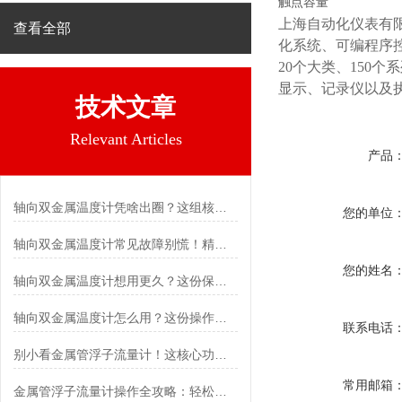
触点容量
上海自动化仪表有
查看全部
化系统、可编程序
20个大类、150
显示、记录仪以及
技术文章
Relevant Articles
产品
轴向双金属温度计凭啥出圈？这组核心特点给出了答案
您的单位
轴向双金属温度计常见故障别慌！精准定位，轻松搞定难题
您的姓名
轴向双金属温度计想用更久？这份保养实操指南请收好
轴向双金属温度计怎么用？这份操作指南，新手也能快速拿捏！
联系电话
别小看金属管浮子流量计！这核心功能，撑起工业流量监测的“半边天”
常用邮箱
金属管浮子流量计操作全攻略：轻松拿捏，精准掌控每一步！