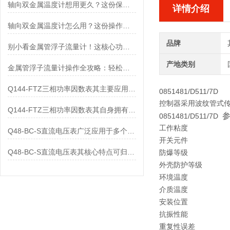
轴向双金属温度计想用更久？这份保养实操指南请收好
详情介绍
轴向双金属温度计怎么用？这份操作指南，新手也能快速拿捏！
品牌
别小看金属管浮子流量计！这核心功能，撑起工业流量监测的“半边天”
产地类别
金属管浮子流量计操作全攻略：轻松拿捏，精准掌控每一步！
Q144-FTZ三相功率因数表其主要应用范围及具体场景如下
0851481/D511/7D
控制器采用波纹管式传感
Q144-FTZ三相功率因数表其自身拥有怎样的功能呢？
0851481/D511/7D
工作粘度
Q48-BC-S直流电压表广泛应用于多个领域
开关元件
Q48-BC-S直流电压表其核心特点可归纳为以下几个方面
防爆等级
外壳防护等级
环境温度
介质温度
安装位置
抗振性能
重复性误差