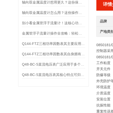
轴向双金属温度计想用更久？这份保养实操指南请收好
详情
轴向双金属温度计怎么用？这份操作指南，新手也能快速拿捏！
品牌
别小看金属管浮子流量计！这核心功能，撑起工业流量监测的“半边天”
产地类
金属管浮子流量计操作全攻略：轻松拿捏，精准掌控每一步！
Q144-FTZ三相功率因数表其主要应用范围及具体场景如下
0850181/
控制器采用
Q144-FTZ三相功率因数表其自身拥有怎样的功能呢？
0850181
工作粘度
Q48-BC-S直流电压表广泛应用于多个领域
开关元件
Q48-BC-S直流电压表其核心特点可归纳为以下几个方面
防爆等级
外壳防护
环境温度
介质温度
安装位置
抗振性能
重复性误