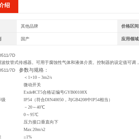
介绍
其他品牌
价格区间
别
国产
应用领域
D511/7D
波纹管式传感器。可用于腐蚀性气体和液体介质。控制器的设定值可调，调节范围
参数与规格：
/D511/7D
＜1×10－3m2/s
微动开关
Exde
Ⅱ
CT5合格证编号GYB00108X
等级
IP54（符合DIN40050，与GB4208中IP54相当）
－20～40
℃
0～95
℃
压力接口垂直向下
Max:20m/s2
差
≤1%