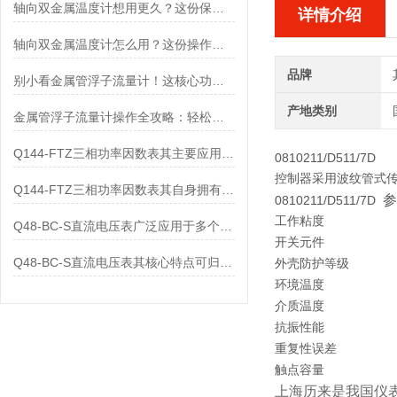
轴向双金属温度计想用更久？这份保养实操指南请收好
详情介绍
轴向双金属温度计怎么用？这份操作指南，新手也能快速拿捏！
品牌
别小看金属管浮子流量计！这核心功能，撑起工业流量监测的“半边天”
产地类别
金属管浮子流量计操作全攻略：轻松拿捏，精准掌控每一步！
Q144-FTZ三相功率因数表其主要应用范围及具体场景如下
0810211/D511/7D
控制器采用波纹管式传感
Q144-FTZ三相功率因数表其自身拥有怎样的功能呢？
参
0810211/D511/7D
工作粘度
Q48-BC-S直流电压表广泛应用于多个领域
开关元件
Q48-BC-S直流电压表其核心特点可归纳为以下几个方面
外壳防护等级
环境温度
介质温度
抗振性能
重复性误差
触点容量
上海历来是我国仪